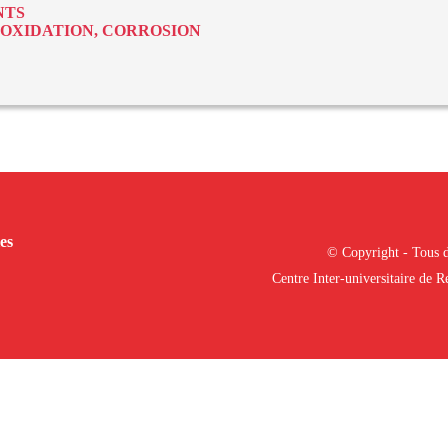
NTS
 OXIDATION, CORROSION
es
© Copyright - Tous d
Centre Inter-universitaire de