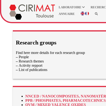
LABORATOIRE
RECHER
ANNUAIRE
Research groups
Find here more details for each research group
–
People
–
Research themes
–
Activity repport
–
List of publications
NNCED / NANOCOMPOSITES, NANOMATÉRI
PPB / PHOSPHATES, PHARMACOTECHNICS
OVM / MIXED VALENCE OXIDES