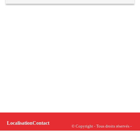
Localisation
Contact
© Copyright - Tous droits réservés -
CIRIMAT 1999-2026 - cirimat.fr