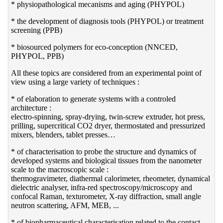
* physiopathological mecanisms and aging (PHYPOL)
* the development of diagnosis tools (PHYPOL) or treatment
screening (PPB)
* biosourced polymers for eco-conception (NNCED,
PHYPOL, PPB)
All these topics are considered from an experimental point of
view using a large variety of techniques :
* of elaboration to generate systems with a controled
architecture :
electro-spinning, spray-drying, twin-screw extruder, hot press,
prilling, supercritical CO2 dryer, thermostated and pressurized
mixers, blenders, tablet presses…
* of characterisation to probe the structure and dynamics of
developed systems and biological tissues from the nanometer
scale to the macroscopic scale :
thermogravimeter, diathermal calorimeter, rheometer, dynamical
dielectric analyser, infra-red spectroscopy/microscopy and
confocal Raman, texturometer, X-ray diffraction, small angle
neutron scattering, AFM, MEB, ...
* of biopharmaceutical characterisation related to the contact