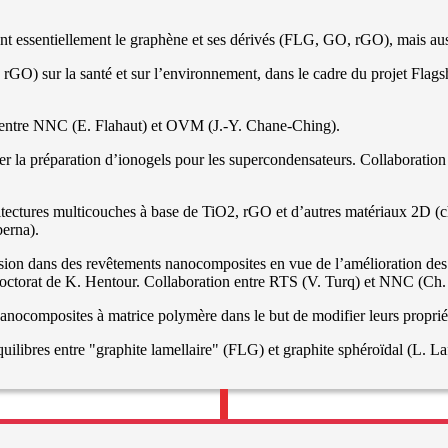
ent essentiellement le graphène et ses dérivés (FLG, GO, rGO), mais aus
rGO) sur la santé et sur l’environnement, dans le cadre du projet Fla
n entre NNC (E. Flahaut) et OVM (J.-Y. Chane-Ching).
er la préparation d’ionogels pour les supercondensateurs. Collaborati
itectures multicouches à base de TiO2, rGO et d’autres matériaux 2D (c
erna).
sion dans des revêtements nanocomposites en vue de l’amélioration de
ctorat de K. Hentour. Collaboration entre RTS (V. Turq) et NNC (Ch. 
composites à matrice polymère dans le but de modifier leurs proprié
uilibres entre "graphite lamellaire" (FLG) et graphite sphéroïdal (L.