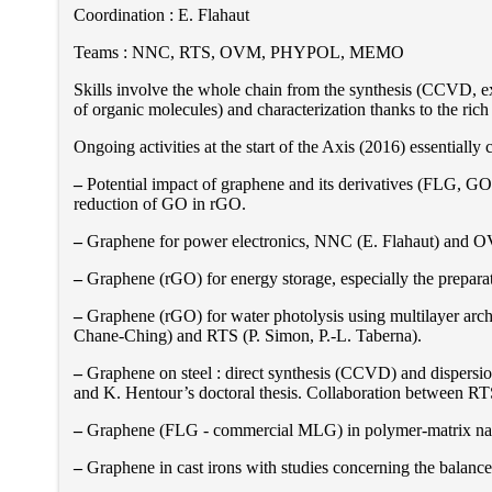
Coordination : E. Flahaut
Teams : NNC, RTS, OVM, PHYPOL, MEMO
Skills involve the whole chain from the synthesis (CCVD, exfo
of organic molecules) and characterization thanks to the ric
Ongoing activities at the start of the Axis (2016) essentiall
–
Potential impact of graphene and its derivatives (FLG, GO
reduction of GO in rGO.
–
Graphene for power electronics, NNC (E. Flahaut) and O
–
Graphene (rGO) for energy storage, especially the prepara
–
Graphene (rGO) for water photolysis using multilayer arc
Chane-Ching) and RTS (P. Simon, P.-L. Taberna).
–
Graphene on steel : direct synthesis (CCVD) and dispersio
and K. Hentour’s doctoral thesis. Collaboration between R
–
Graphene (FLG - commercial MLG) in polymer-matrix nanoc
–
Graphene in cast irons with studies concerning the balan