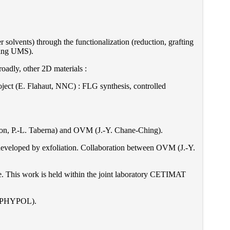
 solvents) through the functionalization (reduction, grafting
taing UMS).
roadly, other 2D materials :
oject (E. Flahaut, NNC) : FLG synthesis, controlled
imon, P.-L. Taberna) and OVM (J.-Y. Chane-Ching).
developed by exfoliation. Collaboration between OVM (J.-Y.
e. This work is held within the joint laboratory CETIMAT
s, PHYPOL).