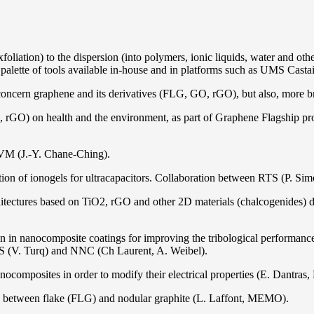
liation) to the dispersion (into polymers, ionic liquids, water and other
h palette of tools available in-house and in platforms such as UMS Cas
y concern graphene and its derivatives (FLG, GO, rGO), but also, more b
, rGO) on health and the environment, as part of Graphene Flagship pr
VM (J.-Y. Chane-Ching).
tion of ionogels for ultracapacitors. Collaboration between RTS (P. S
hitectures based on TiO2, rGO and other 2D materials (chalcogenides) 
n in nanocomposite coatings for improving the tribological performanc
TS (V. Turq) and NNC (Ch Laurent, A. Weibel).
omposites in order to modify their electrical properties (E. Dantra
ce between flake (FLG) and nodular graphite (L. Laffont, MEMO).