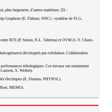
si, plus largement, d’autres matériaux 2D :
gship Graphene (E. Flahaut, NNC) : synthèse de FLG,
on entre RTS (P. Simon, P.-L. Taberna) et OVM (J.-Y. Chane-
halcogénures) développés par exfoliation. Collaboration
s performances tribologiques. Ces travaux ont notamment
Laurent, A. Weibel).
tés électriques (E. Dantras, PHYPOL).
 Laffont, MEMO).