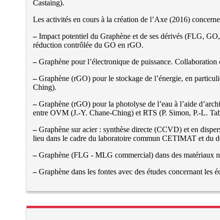
Castaing).
Les activités en cours à la création de l’Axe (2016) concern
–
Impact potentiel du Graphène et de ses dérivés (FLG, GO, 
réduction contrôlée du GO en rGO.
–
Graphène pour l’électronique de puissance. Collaboratio
–
Graphène (rGO) pour le stockage de l’énergie, en particuli
Ching).
–
Graphène (rGO) pour la photolyse de l’eau à l’aide d’arch
entre OVM (J.-Y. Chane-Ching) et RTS (P. Simon, P.-L. Tab
–
Graphène sur acier : synthèse directe (CCVD) et en disper
lieu dans le cadre du laboratoire commun CETIMAT et du do
–
Graphène (FLG - MLG commercial) dans des matériaux nano
–
Graphène dans les fontes avec des études concernant les éq