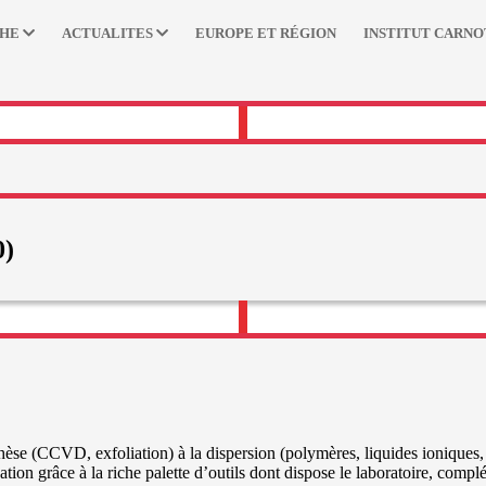
CHE
ACTUALITES
EUROPE ET RÉGION
INSTITUT CARNO
0)
èse (CCVD, exfoliation) à la dispersion (polymères, liquides ioniques, e
sation grâce à la riche palette d’outils dont dispose le laboratoire, c