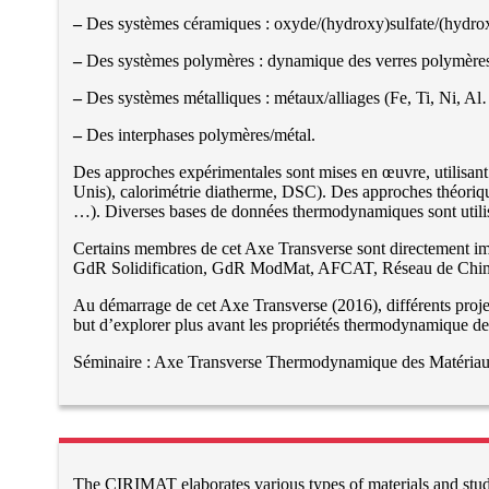
–
Des systèmes céramiques : oxyde/(hydroxy)sulfate/(hydroxy)
–
Des systèmes polymères : dynamique des verres polymère
–
Des systèmes métalliques : métaux/alliages (Fe, Ti, Ni, Al
–
Des interphases polymères/métal.
Des approches expérimentales sont mises en œuvre, utilisant 
Unis), calorimétrie diatherme, DSC). Des approches théori
…). Diverses bases de données thermodynamiques sont util
Certains membres de cet Axe Transverse sont directement i
GdR Solidification, GdR ModMat, AFCAT, Réseau de Chimi
Au démarrage de cet Axe Transverse (2016), différents projets
but d’explorer plus avant les propriétés thermodynamique 
Séminaire : Axe Transverse Thermodynamique des Matériau
The CIRIMAT elaborates various types of materials and studie