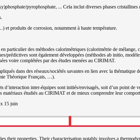
phosphate/pyrophosphate, ... Cela inclut diverses phases cristallines 
s.
…) et produits de corrosion, notamment à haute température.
en particulier des méthodes calorimétriques (calorimétrie de mélange, 
ques/prédictives sont également développées (méthodes ab initio, mod
isées voire complétées par des études menées au CIRIMAT.
mpliqués dans des réseaux/sociétés savantes en lien avec la thémati
e Théorique Français, …).
 d’interaction inter-équipes sont initiés/envisagés, soit d’un point de v
des matériaux étudiés au CIRIMAT et de mieux comprendre leur comport
x 15 juin
s their properties. Their characterisation notably involves a thermodyna