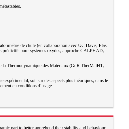
métastables.
calorimétrie de chute (en collaboration avec UC Davis, Etas-
èles prédictifs pour systèmes oxydes, approche CALPHAD,
que de la Thermodynamique des Matériaux (GdR TherMatHT,
ue expérimental, soit sur des aspects plus théoriques, dans le
ement en conditions d’usage.
mic part to better apprehend their stability and behaviour.