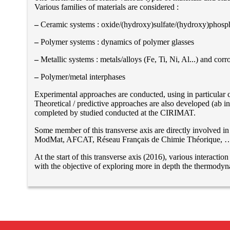
Various families of materials are considered :
–
Ceramic systems : oxide/(hydroxy)sulfate/(hydroxy)phospha
–
Polymer systems : dynamics of polymer glasses
–
Metallic systems : metals/alloys (Fe, Ti, Ni, Al...) and cor
–
Polymer/metal interphases
Experimental approaches are conducted, using in particular 
Theoretical / predictive approaches are also developed (ab
completed by studied conducted at the CIRIMAT.
Some member of this transverse axis are directly involved i
ModMat, AFCAT, Réseau Français de Chimie Théorique, …
At the start of this transverse axis (2016), various interacti
with the objective of exploring more in depth the thermodyna