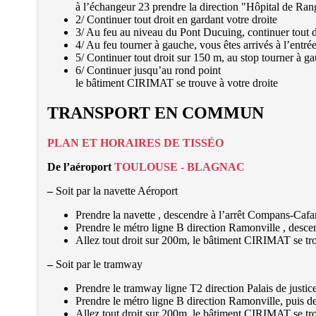
à l’échangeur 23 prendre la direction "Hôpital de Ran
2/ Continuer tout droit en gardant votre droite
3/ Au feu au niveau du Pont Ducuing, continuer tout d
4/ Au feu tourner à gauche, vous êtes arrivés à l’entré
5/ Continuer tout droit sur 150 m, au stop tourner à g
6/ Continuer jusqu’au rond point
le bâtiment CIRIMAT se trouve à votre droite
TRANSPORT EN COMMUN
PLAN ET HORAIRES DE TISSÉO
De l’aéroport
TOULOUSE - BLAGNAC
–
Soit par la navette Aéroport
Prendre la navette , descendre à l’arrêt
Compans-Cafar
Prendre le métro ligne B direction
Ramonville
, desce
Allez tout droit sur 200m, le bâtiment CIRIMAT se tr
–
Soit par le tramway
Prendre le tramway ligne T2 direction
Palais de justic
Prendre le métro ligne B direction
Ramonville
, puis d
Allez tout droit sur 200m, le bâtiment CIRIMAT se tr