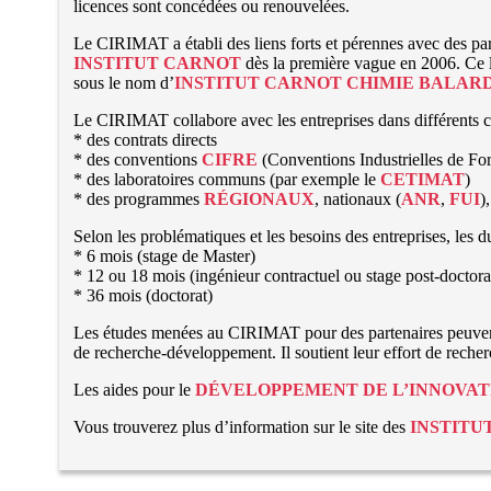
licences sont concédées ou renouvelées.
Le CIRIMAT a établi des liens forts et pérennes avec des parte
INSTITUT CARNOT
dès la première vague en 2006. Ce l
sous le nom d’
INSTITUT CARNOT CHIMIE BALAR
Le CIRIMAT collabore avec les entreprises dans différents c
* des contrats directs
* des conventions
CIFRE
(Conventions Industrielles de Fo
* des laboratoires communs (par exemple le
CETIMAT
)
* des programmes
RÉGIONAUX
, nationaux (
ANR
,
FUI
)
Selon les problématiques et les besoins des entreprises, les 
* 6 mois (stage de Master)
* 12 ou 18 mois (ingénieur contractuel ou stage post-doctora
* 36 mois (doctorat)
Les études menées au CIRIMAT pour des partenaires peuvent
de recherche-développement. Il soutient leur effort de reche
Les aides pour le
DÉVELOPPEMENT DE L’INNOVAT
Vous trouverez plus d’information sur le site des
INSTITU