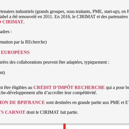
naires industriels (grands groupes, sous-traitants, PME, start-up), en Fra
abel a été renouvelé en 2011. En 2016, le CIRIMAT et des partenaires à 
D CIRIMAT
.
adres :
rmation par la REcherche)
,
EUROPÉENS
durées des collaborations peuvent être adaptées, typiquement :
nt)
 être éligibles au
CRÉDIT D’IMPÔT RECHERCHE
qui a pour bu
rche-développement afin d’accroître leur compétitivité.
ION DE BPIFRANCE
sont destinées en grande partie aux PME et E
TS CARNOT
dont le CIRIMAT fait partie.