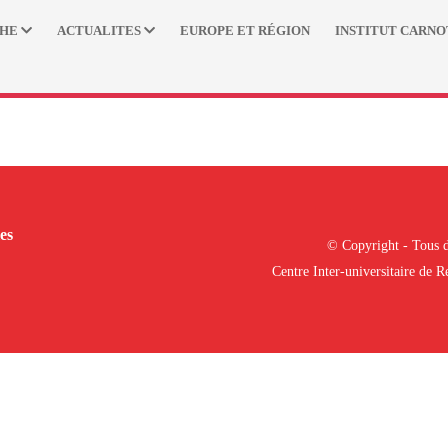
CHE
ACTUALITES
EUROPE ET RÉGION
INSTITUT CARNO
es
© Copyright - Tous d
Centre Inter-universitaire de