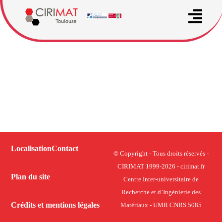
Localisation
Contact
© Copyright - Tous droits réservés -
CIRIMAT 1999-2026 - cirimat.fr
Plan du site
Centre Inter-universitaire de
Recherche et d’Ingénierie des
Crédits et mentions légales
Matériaux - UMR CNRS 5085