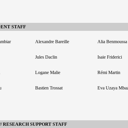
DENT STAFF
ambiar
Alexandre Bareille
Alia Benmoussa
Jules Daclin
Isaie Friderici
i
Logane Malie
Rémi Martin
u
Bastien Trossat
Eva Uzaya Mba
// RESEARCH SUPPORT STAFF