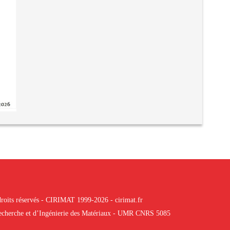
roits réservés - CIRIMAT 1999-2026 - cirimat.fr
 Recherche et d’Ingénierie des Matériaux - UMR CNRS 5085