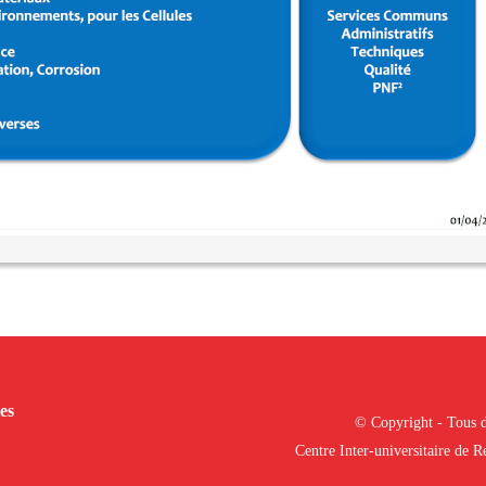
es
© Copyright - Tous d
Centre Inter-universitaire de