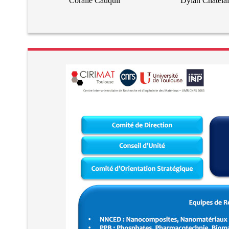
Coralie Cauquil
Dylan Chatela