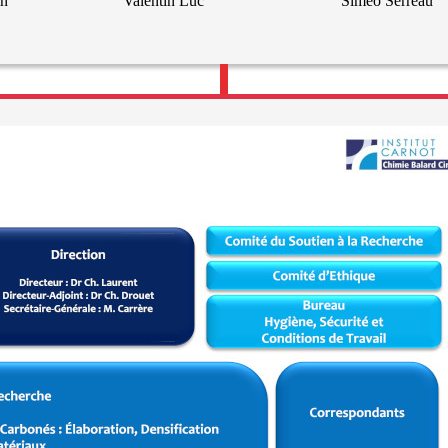
in
Valentin Luc
Siméo Serreau