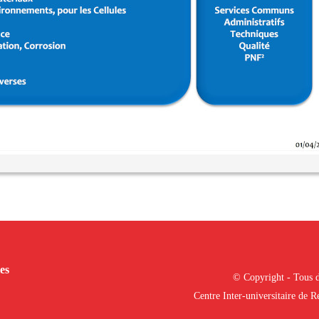
es
© Copyright - Tous d
Centre Inter-universitaire de