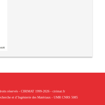
roits réservés - CIRIMAT 1999-2026 - cirimat.fr
 Recherche et d’Ingénierie des Matériaux - UMR CNRS 5085