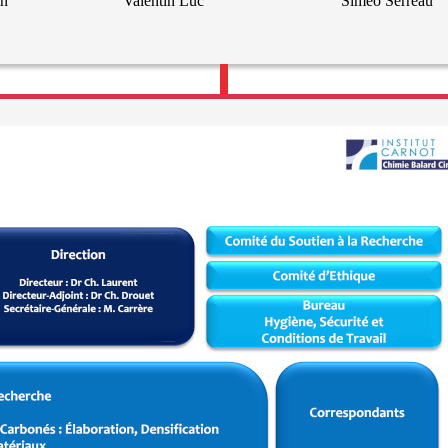
in
Valentin Luc
Siméo Serreau