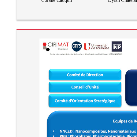
Coralie Cauquil
Dylan Chatela